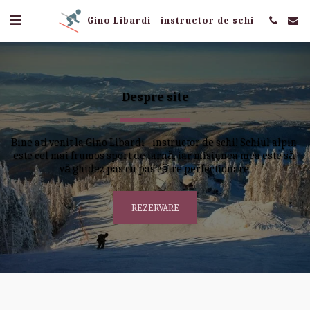
Gino Libardi - instructor de schi
Despre site
Bine ati venit la Gino Libardi - instructor de schi! Schiul alpin 
este cel mai frumos sport de iarnă, iar misiunea mea este să 
vă ghidez pas cu pas către perfectionare.
REZERVARE