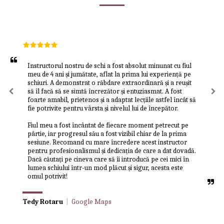
Instructorul nostru de schi a fost absolut minunat cu fiul 
meu de 4 ani și jumătate, aflat la prima lui experiență pe 
schiuri. A demonstrat o răbdare extraordinară și a reușit 
să îl facă să se simtă încrezător și entuziasmat. A fost 
foarte amabil, prietenos și a adaptat lecțiile astfel încât să 
fie potrivite pentru vârsta și nivelul lui de începător.

Fiul meu a fost încântat de fiecare moment petrecut pe 
pârtie, iar progresul său a fost vizibil chiar de la prima 
sesiune. Recomand cu mare încredere acest instructor 
pentru profesionalismul și dedicația de care a dat dovadă. 
Dacă căutați pe cineva care să îi introducă pe cei mici în 
lumea schiului într-un mod plăcut și sigur, acesta este 
omul potrivit!
Tedy Rotaru
|
Google Maps