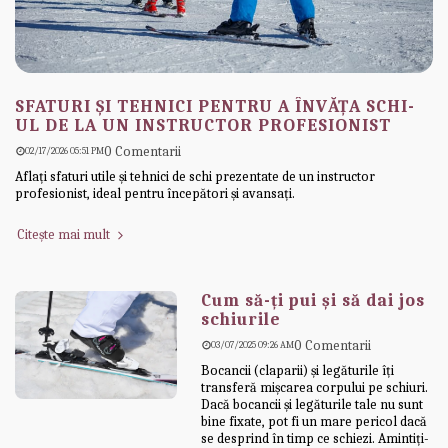
SFATURI ȘI TEHNICI PENTRU A ÎNVĂȚA SCHI-
UL DE LA UN INSTRUCTOR PROFESIONIST
0 Comentarii
02/17/2026 05:51 PM
Aflați sfaturi utile și tehnici de schi prezentate de un instructor
profesionist, ideal pentru începători și avansați.
Citește mai mult
Cum să-ți pui și să dai jos
schiurile
0 Comentarii
03/07/2025 09:26 AM
Bocancii (claparii) și legăturile îți
transferă mișcarea corpului pe schiuri.
Dacă bocancii și legăturile tale nu sunt
bine fixate, pot fi un mare pericol dacă
se desprind în timp ce schiezi. Amintiți-